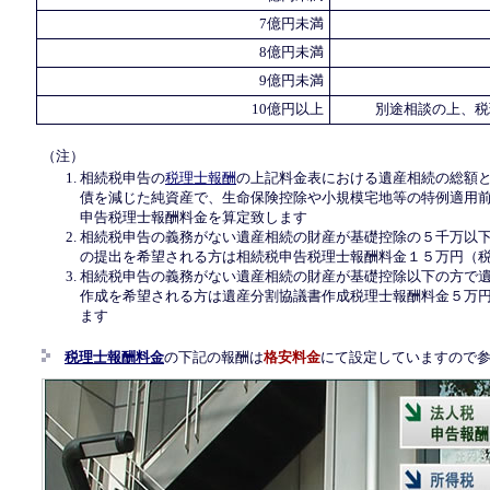
7億円未満
8億円未満
9億円未満
10億円以上
別途相談の上、税
（注）
相続税申告の
税理士報酬
の上記料金表における遺産相続の総額
債を減じた純資産で、生命保険控除や小規模宅地等の特例適用
申告税理士報酬料金を算定致します
相続税申告の義務がない遺産相続の財産が基礎控除の５千万以
の提出を希望される方は相続税申告税理士報酬料金１５万円（
相続税申告の義務がない遺産相続の財産が基礎控除以下の方で
作成を希望される方は遺産分割協議書作成税理士報酬料金５万
ます
税理士報酬料金
の下記の報酬は
格安料金
にて設定していますので