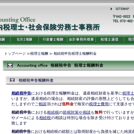
費用
社会保険労
行政書士費
会計事務所
税理士事務
税理
トップページ
≫
税理士報酬
≫ 相続税申告税理士報酬料金
務士費用
用
概要
所通信
相続税申告
における税理士報酬料金は、遺産相続財産を基準に
税理
いますが、遺産相続の場合は、相続財産の評価の形態上どうしても
たしますのでご
相談
頂ければ
低料金
で格安の
税理士費用
にて支援させ
相続税申告
における
相続税
の
節税対策や相談
も
無料
で行っています
やメールによる
相続税
の相談は特別な場合を除き受け付けておりま
致します
相続税申告
における相続税の総額とは取得財産から負債を減じた純資