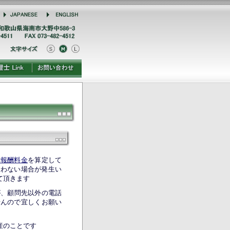
士LINK
依頼費用お
問い合わせ
士報酬料金
を算定して
合わない場合が発生い
て頂きます
が、顧問先以外の電話
せんので宜しくお願い
産のことです