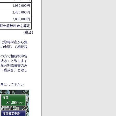
1,980,000円
2,420,000円
2,860,000円
理士報酬料金を算定
（税込）
とは取得財産から負
前の金額にて相続税
下の方で相続税申告
税抜き）と致します
遺産分割協議書のみ
円（税抜き）と致し
参考にして下さい