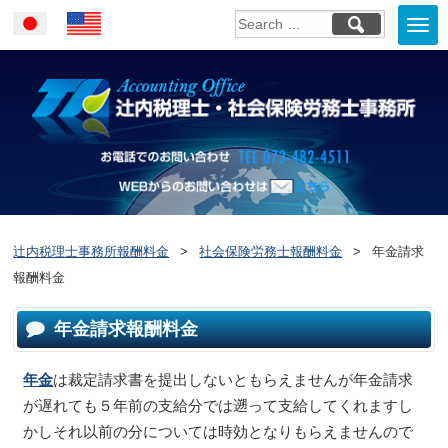
Togg
Japanese
English
navi
お電話でのお問い合
WEBからのお問い合わせはこ
ちら
辻内税理士事務所報酬料金
>
社会保険労務士報酬料金
>
年金請求
報酬料金
年金請求報酬料金
年金
は裁定請求書を提出しないともらえませんが年金請求
が遅れても５年前の支給分では遡って支給してくれますし
かしそれ以前の分については時効となりもらえませんので