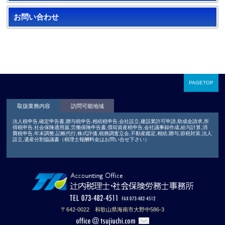
お問い合わせ
PAGETOP
取扱業務内容
訪問可能地域
法人税申告,確定申告書,贈与税申告,相続税申告,会社設立,建設業許可申請,助成金請求,所
得税申告,社会保険適用届,労働保険申告書,償却資産税申告,会社議事録作成,給与計算,消
費税申告,年末調整,記帳代行,株式評価,税務調査立会,不動産鑑定,相続,贈与,節税対策,法人
設立,遺産分割協議書（税理士報酬料金はお問い合せ下さい）
〒642-0022 和歌山県海南市大野中586-3