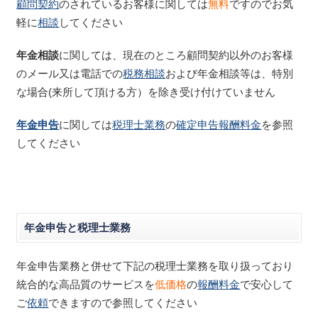
顧問契約
のされているお客様に関しては
無料
ですのでお気
軽に
相談
してください
年金相談
に関しては、現在のところ顧問契約以外のお客様
のメール又は電話での
税務相談
および年金相談等は、特別
な場合(来所して頂ける方）を除き受け付けていません
年金申告
に関しては
税理士業務
の
確定申告報酬料金
を参照
してください
年金申告と税理士業務
年金申告業務と併せて下記の税理士業務を取り扱っており
統合的な高品質のサービスを
低価格
の
報酬料金
で安心して
ご
依頼
できますので参照してください